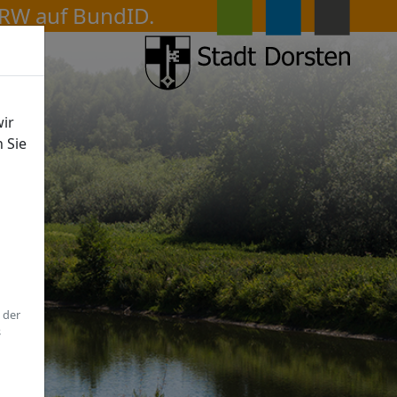
ir
n Sie
 der
s