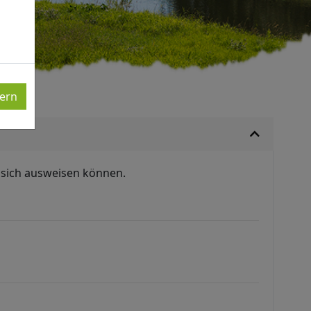
G
ern
 sich ausweisen können.