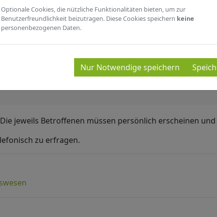
Optionale Cookies, die nützliche Funktionalitäten bieten, um zur
Benutzerfreundlichkeit beizutragen. Diese Cookies speichern
keine
personenbezogenen Daten.
VATERSCHAFTSANERKENNUN
Nur Notwendige speichern
Speich
ie jeweils Betroffenen müssen persönlich erscheinen und
lefonisch zu erfragen.
dswesen