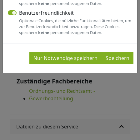
speichern
keine
personenbezogenen Daten.
LADENSCHLUSSANGELEGENHEITE
Benutzerfreundlichkeit
N
Optionale Cookies, die nützliche Funktionalitäten bieten, um
zur Benutzerfreundlichkeit beizutragen. Diese Cookies
speichern
keine
personenbezogenen Daten.
Hinweise zu diesem Service
Angelegenheiten rund um die Ladenöffnung
Nur Notwendige speichern
Speichern
nach dem LÖG NRW
Zuständige Fachbereiche
Ordnungs- und Rechtsamt -
Gewerbeabteilung
Dateien zu diesem Service