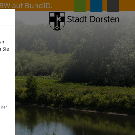
ir
n Sie
 der
s