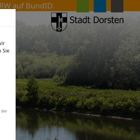
ir
n Sie
 der
s