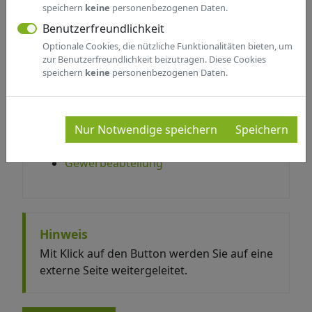
speichern
keine
personenbezogenen Daten.
BETRIEB EINES PFANDLEIH-
Benutzerfreundlichkeit
GEWERBES
Optionale Cookies, die nützliche Funktionalitäten bieten, um
zur Benutzerfreundlichkeit beizutragen. Diese Cookies
speichern
keine
personenbezogenen Daten.
Hinweise zu diesem Service
Zuständige Fachbereiche
Nur Notwendige speichern
Speichern
Ordnungs- und Rechtsamt -
Gewerbeabteilung
Hinweis
Mit Klick auf den Button werden Sie auf eine
externe Seite weitergeleitet.