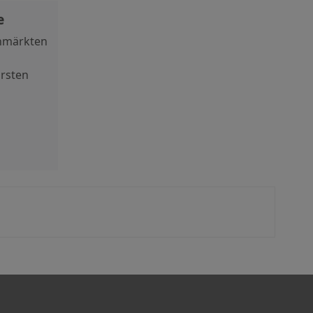
e
nmärkten
rsten