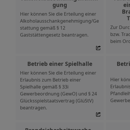
gung
ei
Br
Hier können Sie die Erteilung einer
T
Alkoholausschankgenehmigung/Ge
Zur Durc
stattung gemäß § 12
bzw. Trad
Gaststättengesetz beantragen.
beim Ord
Betrieb einer Spielhalle
Betr
Hier können Sie die Erteilung einer
Hier könn
Erlaubnis zum Betrieb einer
Erlaubni
Spielhalle gemäß § 33i
Pfandlei
Gewerbeordnung (GewO) und § 24
Gewerbe
Glücksspielstaatsvertrag (GlüStV)
beantragen.