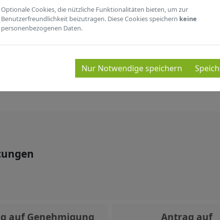
Optionale Cookies, die nützliche Funktionalitäten bieten, um zur
Benutzerfreundlichkeit beizutragen. Diese Cookies speichern
keine
personenbezogenen Daten.
SERVICEÜBERSICHT
Nur Notwendige speichern
Speich
tungen
ag auf Genehmigung
Antrag auf