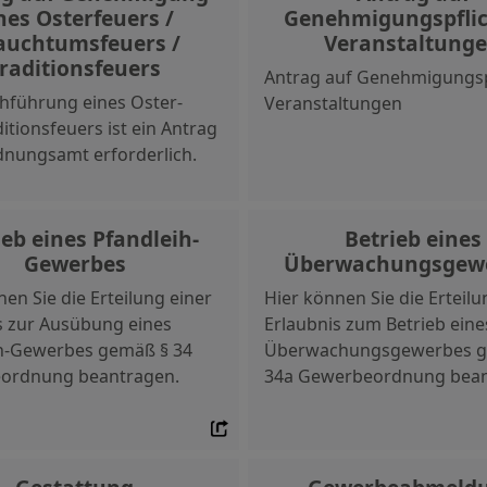
nes Osterfeuers /
Genehmigungspflic
auchtumsfeuers /
Veranstaltung
raditionsfeuers
Antrag auf Genehmigungsp
hführung eines Oster-
Veranstaltungen
itionsfeuers ist ein Antrag
nungsamt erforderlich.
ieb eines Pfandleih-
Betrieb eines
Gewerbes
Überwachungsgew
en Sie die Erteilung einer
Hier können Sie die Erteilu
s zur Ausübung eines
Erlaubnis zum Betrieb eine
h-Gewerbes gemäß § 34
Überwachungsgewerbes g
ordnung beantragen.
34a Gewerbeordnung bean