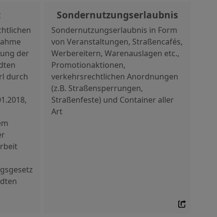
t
Sondernutzungserlaubnis
chtlichen
Sondernutzungserlaubnis in Form
nahme
von Veranstaltungen, Straßencafés,
fung der
Werbereitern, Warenauslagen etc.,
dten
Promotionaktionen,
rl durch
verkehrsrechtlichen Anordnungen
(z.B. Straßensperrungen,
1.2018,
Straßenfeste) und Container aller
Art
dem
er
rbeit
gsgesetz
ädten