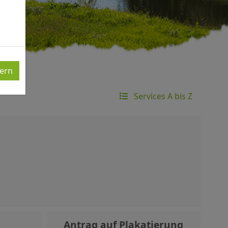
ern
Services A bis Z
Antrag auf Plakatierung