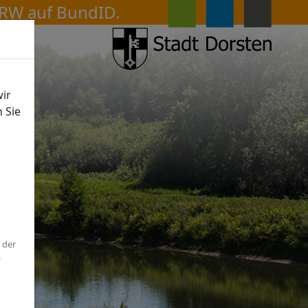
ir
n Sie
 der
s